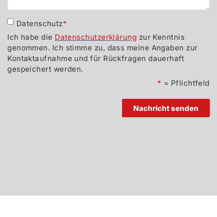
D
Datenschutz
Ich habe die
Datenschutzerklärung
zur Kenntnis
genommen. Ich stimme zu, dass meine Angaben zur
Kontaktaufnahme und für Rückfragen dauerhaft
gespeichert werden.
= Pflichtfeld
A
B
MEWA-Kaffee GmbH, Rudolf-Blessing-Straße 3, 79183 Waldkirch,